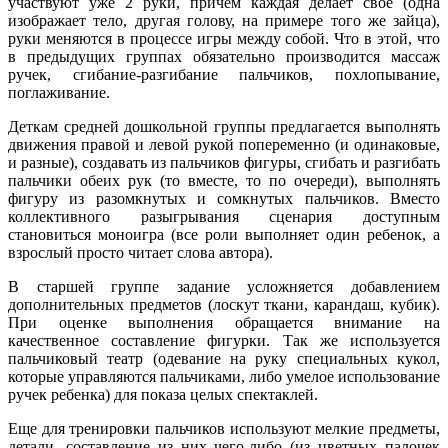
участвуют уже 2 руки, причем каждая делает свое (одна
изображает тело, другая голову, на примере того же зайца),
руки меняются в процессе игры между собой. Что в этой, что
в предыдущих группах обязательно производится массаж
ручек, сгибание-разгибание пальчиков, похлопывание,
поглаживание.
Деткам средней дошкольной группы предлагается выполнять
движения правой и левой рукой попеременно (и одинаковые,
и разные), создавать из пальчиков фигуры, сгибать и разгибать
пальчики обеих рук (то вместе, то по очереди), выполнять
фигуру из разомкнутых и сомкнутых пальчиков. Вместо
коллективного разыгрывания сценария доступным
становиться моноигра (все роли выполняет один ребенок, а
взрослый просто читает слова автора).
В старшей группе задание усложняется добавлением
дополнительных предметов (лоскут ткани, карандаш, кубик).
При оценке выполнения обращается внимание на
качественное составление фигурки. Так же используется
пальчиковый театр (одевание на руку специальных кукол,
которые управляются пальчиками, либо умелое использование
ручек ребенка) для показа целых спектаклей.
Еще для тренировки пальчиков используют мелкие предметы,
детали, составление из них чего-либо (из цветных палочек