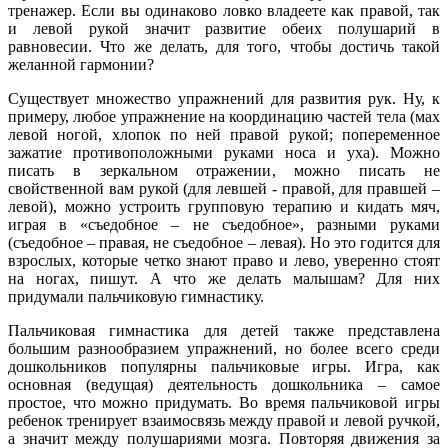
тренажер. Если вы одинаково ловко владеете как правой, так
и левой рукой значит развитие обеих полушарий в
равновесии. Что же делать, для того, чтобы достичь такой
желанной гармонии?
Существует множество упражнений для развития рук. Ну, к
примеру, любое упражнение на координацию частей тела (мах
левой ногой, хлопок по ней правой рукой; попеременное
зажатие противоположными руками носа и уха). Можно
писать в зеркальном отражении, можно писать не
свойственной вам рукой (для левшей - правой, для правшей –
левой), можно устроить групповую терапию и кидать мяч,
играя в «съедобное – не съедобное», разными руками
(съедобное – правая, не съедобное – левая). Но это годится для
взрослых, которые четко знают право и лево, уверенно стоят
на ногах, пишут. А что же делать малышам? Для них
придумали пальчиковую гимнастику.
Пальчиковая гимнастика для детей также представлена
большим разнообразием упражнений, но более всего среди
дошкольников популярны пальчиковые игры. Игра, как
основная (ведущая) деятельность дошкольника – самое
простое, что можно придумать. Во время пальчиковой игры
ребенок тренирует взаимосвязь между правой и левой ручкой,
а значит между полушариями мозга. Повторяя движения за