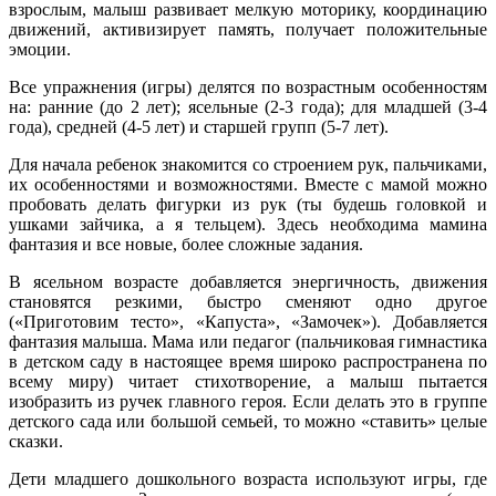
взрослым, малыш развивает мелкую моторику, координацию
движений, активизирует память, получает положительные
эмоции.
Все упражнения (игры) делятся по возрастным особенностям
на: ранние (до 2 лет); ясельные (2-3 года); для младшей (3-4
года), средней (4-5 лет) и старшей групп (5-7 лет).
Для начала ребенок знакомится со строением рук, пальчиками,
их особенностями и возможностями. Вместе с мамой можно
пробовать делать фигурки из рук (ты будешь головкой и
ушками зайчика, а я тельцем). Здесь необходима мамина
фантазия и все новые, более сложные задания.
В ясельном возрасте добавляется энергичность, движения
становятся резкими, быстро сменяют одно другое
(«Приготовим тесто», «Капуста», «Замочек»). Добавляется
фантазия малыша. Мама или педагог (пальчиковая гимнастика
в детском саду в настоящее время широко распространена по
всему миру) читает стихотворение, а малыш пытается
изобразить из ручек главного героя. Если делать это в группе
детского сада или большой семьей, то можно «ставить» целые
сказки.
Дети младшего дошкольного возраста используют игры, где