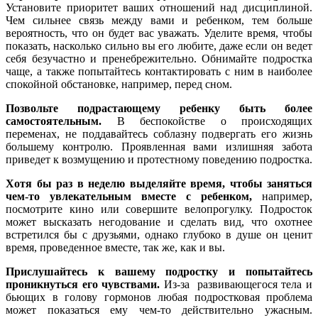
Установите приоритет ваших отношений над дисциплиной.
Чем сильнее связь между вами и ребенком, тем больше
вероятность, что он будет вас уважать. Уделите время, чтобы
показать, насколько сильно вы его любите, даже если он ведет
себя безучастно и пренебрежительно. Обнимайте подростка
чаще, а также попытайтесь контактировать с ним в наиболее
спокойной обстановке, например, перед сном.
Позвольте подрастающему ребенку быть более
самостоятельным.
В беспокойстве о происходящих
переменах, не поддавайтесь соблазну подвергать его жизнь
большему контролю. Проявленная вами излишняя забота
приведет к возмущению и протестному поведению подростка.
Хотя бы раз в неделю выделяйте время, чтобы заняться
чем-то увлекательным вместе с ребенком,
например,
посмотрите кино или совершите велопрогулку. Подросток
может высказать негодование и сделать вид, что охотнее
встретился бы с друзьями, однако глубоко в душе он ценит
время, проведенное вместе, так же, как и вы.
Прислушайтесь к вашему подростку и попытайтесь
проникнуться его чувствами.
Из-за развивающегося тела и
бьющих в голову гормонов любая подростковая проблема
может показаться ему чем-то действительно ужасным.