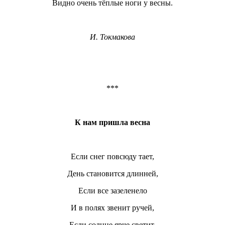
Видно очень тёплые ноги у весны.
И. Токмакова
***
К нам пришла весна
Если снег повсюду тает,
День становится длинней,
Если все зазеленело
И в полях звенит ручей,
Если солнце ярче светит,