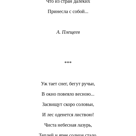
Что из стран далеких
Принесла с собой...
А. Плещеев
***
Уж тает снег, бегут ручьи,
В окно повеяло весною...
Засвищут скоро соловьи,
И лес оденется листвою!
Чиста небесная лазурь,
Теплей и ярче солнце стало,