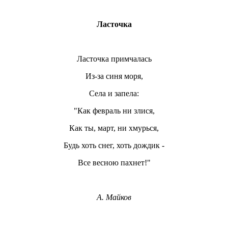
Ласточка
Ласточка примчалась
Из-за синя моря,
Села и запела:
"Как февраль ни злися,
Как ты, март, ни хмурься,
Будь хоть снег, хоть дождик -
Все весною пахнет!"
А. Майков