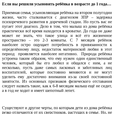
Если вы решили усыновить ребёнка в возрасте до 1 года…
Приемная семья, усыновляющая ребёнка на втором полугодии
жизни, часто сталкивается с диагнозом ЗПР – задержка
психоречевого развития в доречевой стадии. Но пусть вас не
пугает этот диагноз. Дело в том, что малыш из дома ребёнка
практически всё время находится в кроватке. До года он даже
может не знать, что такое улица и всё его жизненное
пространство – это 2-3 комнаты. С 7 месяцев ребёнок
наиболее остро ощущает потребность в привязанности к
определённому лицу, недостаток материнской любви в этот
период проявляется наиболее негативно. Природа ребёнка
устроена таким образом, что ему нужен один единственный
человек, который бы его любил и общался с ним, а не
несколько, пусть даже самых ласковых и заботливых лиц
воспитателей, которые постоянно меняются и не могут
уделить ему достаточно внимания из-за своей постоянной
занятости. Из основных признаков физического отставания
следует назвать такие, как к 6-8 месяцам малыш ещё не сидит,
а в год не ходит и имеет шепотный лепет.
Существуют и другие черты, по которым дети из дома ребёнка
резко отличаются от их сверстников, растущих в семье. Но, не