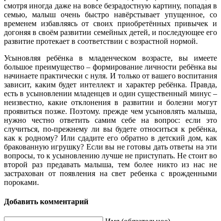
смотря иногда даже на вовсе безрадостную картину, попадая в
семью, малыш очень быстро навёрстывает упущенное, со
временем избавляясь от своих приобретённых привычек и
догоняя в своём развитии семейных детей, и последующее его
развитие протекает в соответствии с возрастной нормой.
Усыновляя ребёнка в младенческом возрасте, вы имеете
большое преимущество – формирование личности ребёнка вы
начинаете практически с нуля. И только от вашего воспитания
зависит, каким будет интеллект и характер ребёнка. Правда,
есть в усыновлении младенцев и один существенный минус –
неизвестно, какие отклонения в развитии и болезни могут
проявиться позже. Поэтому. прежде чем усыновлять малыша,
нужно честно ответить самим себе на вопрос: если это
случиться, по-прежнему ли вы будете относиться к ребёнка,
как к родному? Или сдадите его обратно в детский дом, как
бракованную игрушку? Если вы не готовы дать ответы на эти
вопросы, то к усыновлению лучше не приступать. Не стоит во
второй раз предавать малыша, тем более никто из нас не
застрахован от появления на свет ребенка с врожденными
пороками.
Добавить комментарий