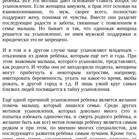
ребёнка. Все эти мотивы дают основание ставить вопрос об
усыновлении. Если женщина замужем, и брак этот основан на
взаимопонимании, то муж, скорее всего, полностью
поддержит жену, понимая её чувства. Вместе они разделят
последующие радости и заботы, связанные с появлением в
семье малыша. Но бывает и так, что одинокая женщина
решается на усыновление, не имея мужской поддержки и
юридически это не запрещено.
И в том и в другом случае чаще усыновляют младенцев –
отказников из домов ребёнка, которым ещё нет и года. При
этом знакомым малыша, которого усыновили, представляют,
как родного. И чтобы они не заподозрили подвоха, женщины
могут прибегнуть к некоторым хитростям, например,
имитировать беременность, уехать на какое-то время, якобы
рожать, в другой город и т.д. И лишь узкий круг самых
близких людей посвящается в тайну усыновления.
Ещё одной причиной усыновления ребенка является желание
помочь малышу, который лишился семьи. Среди других
мотивов усыновления, которых довольно много (это и
попытка избежать одиночества, и смерть родного ребёнка, и
желание быть как все) мотив помощи ребёнку является самым
редким и при этом, по мнению многих специалистов, для
последующего развития ребёнка самым лучшим. Кроме того,
имея этот мотив, усыновляют детей разного возраста: от