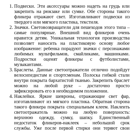
Подвески. Эти аксессуары можно надеть на грудь или
закрепить на рюкзаке или сумке. Обе стороны такого
фликера отражают свет. Изготавливают подвески из
твердого или мягкого пластика, текстиля.
Значки. Световозвращатели для пешеходов этого типа –
самые популярные. Внешний вид фликеров очень
нравится детям. Уникальная технология производства
позволяет наносить на пластиковую основу любое
изображение: ребенка порадуют значки с персонажами
любимых мультфильмов, смайликами, машинками.
Подростки оценят фликеры с футболистами,
музыкантами.
Браслеты. Данные светоотражатели отлично подойдут
велосипедистам и спортсменам. Полоска гибкой стали
внутри покрыта бархатистой тканью. Закрепить браслет
можно на любой руке – достаточно просто
зафиксировать его в необходимом положении.
Наклейки. Яркие шевроны, отражающие свет фар,
изготавливают из мягкого пластика. Обратная сторона
такого фликера покрыта специальным клеем. Наклеить
светоотражатель можно на любую поверхность:
верхнюю одежду, сумку, шапку. Единственный
недостаток фликеров-наклеек – небольшой срок
службы. Уже после первой стирки они теряют свои