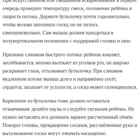
При искусственном или смешанном вскармливании в первую
очередь проверьте температуру смеси, положение ребёнка и
скорость потока. Держите бутылочку почти горизонтально,
чтобы молоко заполняло соску, но не лилось
самопроизвольно. Сам малыш должен находиться в
полувертикальном положении с поддержкой головы и шеи.
Признаки слишком быстрого потока: ребёнок кашляет,
захлёбывается, молоко вытекает из уголков рта, он широко
раскрывает глаза, отталкивает бутылочку. При слишком
медленном потоке малыш долго и напряжённо сосёт,
сердится, засыпает от усталости, а соска может сплющиваться.
Кормление из бутылочки тоже должно оставаться
отзывчивым: делайте паузы и следуйте сигналам ребёнка. Не
нужно заставлять его допивать заранее рассчитанный объём.
Поворот головы, прекращение сосания, расслабленные руки и
выталкивание соски могут означать насыщение.