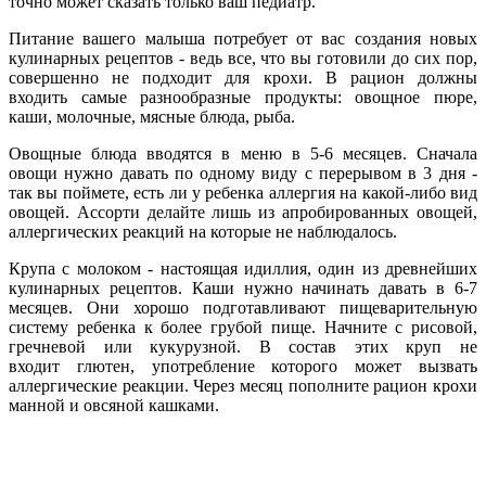
точно может сказать только ваш педиатр.
Питание вашего малыша потребует от вас создания новых
кулинарных рецептов - ведь все, что вы готовили до сих пор,
совершенно не подходит для крохи. В рацион должны
входить самые разнообразные продукты: овощное пюре,
каши, молочные, мясные блюда, рыба.
Овощные блюда вводятся в меню в 5-6 месяцев. Сначала
овощи нужно давать по одному виду с перерывом в 3 дня -
так вы поймете, есть ли у ребенка аллергия на какой-либо вид
овощей. Ассорти делайте лишь из апробированных овощей,
аллергических реакций на которые не наблюдалось.
Крупа с молоком - настоящая идиллия, один из древнейших
кулинарных рецептов. Каши нужно начинать давать в 6-7
месяцев. Они хорошо подготавливают пищеварительную
систему ребенка к более грубой пище. Начните с рисовой,
гречневой или кукурузной. В состав этих круп не
входит глютен, употребление которого может вызвать
аллергические реакции. Через месяц пополните рацион крохи
манной и овсяной кашками.