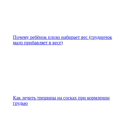
Почему ребёнок плохо набирает вес (грудничок
мало прибавляет в весе)
Как лечить трещины на сосках при кормлении
грудью