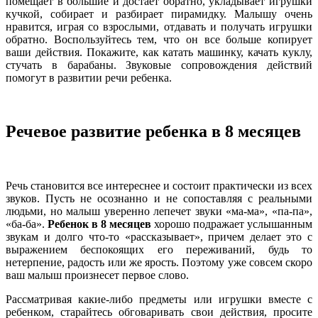
помещает в большие и достает обратно, укладывает игрушки
кучкой, собирает и разбирает пирамидку. Малышу очень
нравится, играя со взрослыми, отдавать и получать игрушки
обратно. Воспользуйтесь тем, что он все больше копирует
ваши действия. Покажите, как катать машинку, качать куклу,
стучать в барабаны. Звуковые сопровождения действий
помогут в развитии речи ребенка.
Речевое развитие ребенка в 8 месяцев
Речь становится все интереснее и состоит практически из всех
звуков. Пусть не осознанно и не сопоставляя с реальными
людьми, но малыш уверенно лепечет звуки «ма-ма», «па-па»,
«ба-ба».
Ребенок в 8 месяцев
хорошо подражает услышанным
звукам и долго что-то «рассказывает», причем делает это с
выражением беспокоящих его переживаний, будь то
нетерпение, радость или же ярость. Поэтому уже совсем скоро
ваш малыш произнесет первое слово.
Рассматривая какие-либо предметы или игрушки вместе с
ребенком, старайтесь обговаривать свои действия, просите