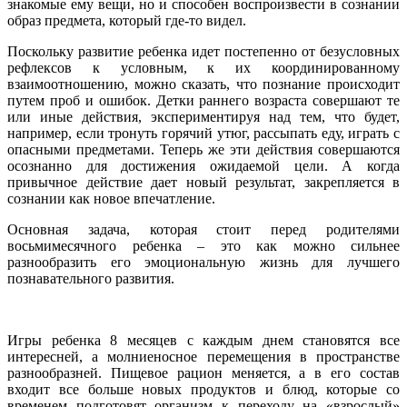
знакомые ему вещи, но и способен воспроизвести в сознании
образ предмета, который где-то видел.
Поскольку развитие ребенка идет постепенно от безусловных
рефлексов к условным, к их координированному
взаимоотношению, можно сказать, что познание происходит
путем проб и ошибок. Детки раннего возраста совершают те
или иные действия, экспериментируя над тем, что будет,
например, если тронуть горячий утюг, рассыпать еду, играть с
опасными предметами. Теперь же эти действия совершаются
осознанно для достижения ожидаемой цели. А когда
привычное действие дает новый результат, закрепляется в
сознании как новое впечатление.
Основная задача, которая стоит перед родителями
восьмимесячного ребенка – это как можно сильнее
разнообразить его эмоциональную жизнь для лучшего
познавательного развития.
Игры ребенка 8 месяцев с каждым днем становятся все
интересней, а молниеносное перемещения в пространстве
разнообразней. Пищевое рацион меняется, а в его состав
входит все больше новых продуктов и блюд, которые со
временем подготовят организм к переходу на «взрослый»