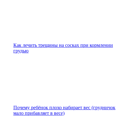
Как лечить трещины на сосках при кормлении
грудью
Почему ребёнок плохо набирает вес (грудничок
мало прибавляет в весе)