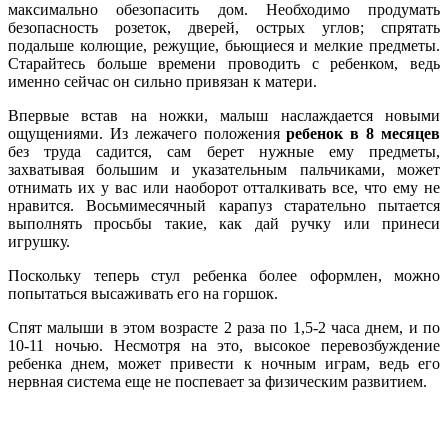
максимально обезопасить дом. Необходимо продумать
безопасность розеток, дверей, острых углов; спрятать
подальше колющие, режущие, бьющиеся и мелкие предметы.
Старайтесь больше времени проводить с ребенком, ведь
именно сейчас он сильно привязан к матери.
Впервые встав на ножки, малыш наслаждается новыми
ощущениями. Из лежачего положения
ребенок в 8 месяцев
без труда садится, сам берет нужные ему предметы,
захватывая большим и указательным пальчиками, может
отнимать их у вас или наоборот отталкивать все, что ему не
нравится. Восьмимесячный карапуз старательно пытается
выполнять просьбы такие, как дай ручку или принеси
игрушку.
Поскольку теперь стул ребенка более оформлен, можно
попытаться высаживать его на горшок.
Спят малыши в этом возрасте 2 раза по 1,5-2 часа днем, и по
10-11 ночью. Несмотря на это, высокое перевозбуждение
ребенка днем, может привести к ночным играм, ведь его
нервная система еще не поспевает за физическим развитием.