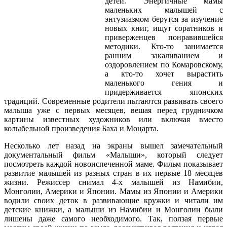
детей. Энергичные мамы
маленьких малышей с
энтузиазмом берутся за изучение
новых книг, ищут соратников и
приверженцев понравившейся
методики. Кто-то занимается
ранним закаливанием и
оздоровлением по Комаровскому,
а кто-то хочет вырастить
маленького гения и
придерживается японских
традиций. Современные родители пытаются развивать своего
малыша уже с первых месяцев, вешая перед грудничком
картины известных художников или включая вместо
колыбельной произведения Баха и Моцарта.
Несколько лет назад на экраны вышел замечательный
документальный фильм «Малыши», который следует
посмотреть каждой новоиспеченной маме. Фильм показывает
развитие малышей из разных стран в их первые 18 месяцев
жизни. Режиссер снимал 4-х малышей из Намибии,
Монголии, Америки и Японии. Мамы из Японии и Америки
водили своих деток в развивающие кружки и читали им
детские книжки, а малыши из Намибии и Монголии были
лишены даже самого необходимого. Так, ползая первые