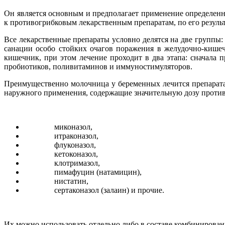
Он является основным и предполагает применение определенн
к противогрибковым лекарственным препаратам, по его резуль
Все лекарственные препараты условно делятся на две группы
санации особо стойких очагов поражения в желудочно-кишеч
кишечник, при этом лечение проходит в два этапа: сначала 
пробиотиков, поливитаминов и иммуностимуляторов.
Преимущественно молочница у беременных лечится препаратам
наружного применения, содержащие значительную дозу против
миконазол,
итраконазол,
флуконазол,
кетоконазол,
клотримазол,
пимафуцин (натамицин),
нистатин,
сертаконазол (залаин) и прочие.
Их можно использовать отдельно либо в составе комбинирован