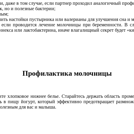
язи, даже в том случае, если партнер проходил аналогичный проф
к, но и полезные бактерии;
ным;
пить настойки пустырника или валерианы для улучшения сна и м
если проводится лечение молочницы при беременности. В слу
некса или лактобактерина, иначе влагалищный секрет будет «к
Профилактика молочницы
е хлопковое нижнее белье. Старайтесь держать область промеж
ть в пищу йогурт, который эффективно предотвращает размнож
полезным для вас и малыша.