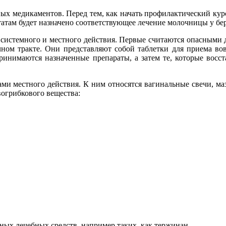
ых медикаментов. Перед тем, как начать профилактический курс
татам будет назначено соответствующее лечение молочницы у б
: системного и местного действия. Первые считаются опасными 
ном тракте. Они представляют собой таблетки для приема во
принимаются назначенные препараты, а затем те, которые восс
и местного действия. К ним относятся вагинальные свечи, маз
огрибкового вещества:
ных лечебных средств, например таких, как тержинан.