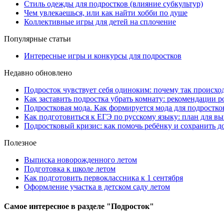
Стиль одежды для подростков (влияние субкультур)
Чем увлекаешься, или как найти хобби по душе
Коллективные игры для детей на сплочение
Популярные статьи
Интересные игры и конкурсы для подростков
Недавно обновлено
Подросток чувствует себя одиноким: почему так происхо
Как заставить подростка убрать комнату: рекомендации 
Подростковая мода. Как формируется мода для подростко
Как подготовиться к ЕГЭ по русскому языку: план для в
Подростковый кризис: как помочь ребёнку и сохранить д
Полезное
Выписка новорожденного летом
Подготовка к школе летом
Как подготовить первоклассника к 1 сентября
Оформление участка в детском саду летом
Самое
интересное в разделе "Подросток"