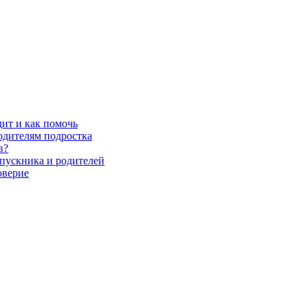
дит и как помочь
родителям подростка
в?
ыпускника и родителей
оверие