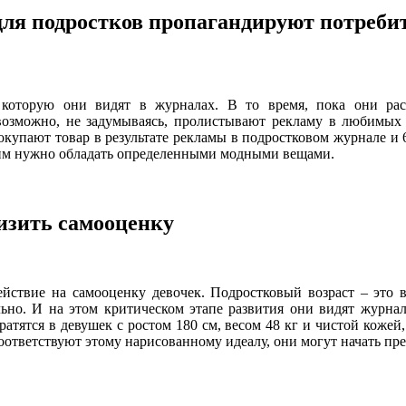
ля подростков пропагандируют потреби
которую они видят в журналах. В то время, пока они ра
 возможно, не задумываясь, пролистывают рекламу в любимых 
окупают товар в результате рекламы в подростковом журнале и 
 им нужно обладать определенными модными вещами.
изить самооценку
ействие на самооценку девочек. Подростковый возраст – это 
ьно. И на этом критическом этапе развития они видят журнал
атятся в девушек с ростом 180 см, весом 48 кг и чистой коже
тветствуют этому нарисованному идеалу, они могут начать прези