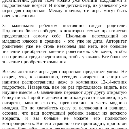
десятилетних детей тоже можно уже считать входящими в
подростковый возраст. И после детских игр, их увлекают уже
игры для подростков. Между прочим, эти игры могут быть
очень опасными.
За маленьким ребенком постоянно следят родители.
Подросток более свободен, в некоторых семьях практически
предоставлен самому себе. Школьник, переходящий из
младших классов в средние, - это уже не дитя. Авторитет
родителей уже не столь незыблем для него, все большее
значение приобретает мнение ровесников. Он хочет, чтобы
его приняли среди сверстников, чтобы уважали. Все большее
значение приобретает компания.
Весьма жестокие игры для подростков предлагает улица. Не
секрет, что, к сожалению, сегодня сигареты и спиртные
напитки распространены даже в компаниях 12-14-летних
подростков. Наверняка, вам не раз приходилось видеть, как
идущие вместе 5-6 мальчишек передают друг другу открытую
банку пива. Порой и девочки не откажутся от выпивки, а уж
сигареты, можно сказать, превратились в часть модного
имиджа. Но не хватайтесь сразу за валокордин и валидол,
осознав, что ваш послушный ребенок вышел из детского
возраста, и вы больше не можете его полностью
контролировать. Ничего страшного не происходит, просто он
растет. Доверяйте ему и демонстрируйте, что ваше доверие