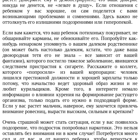
никуда не денется, не «лезьте в душу». Если отношения с
ребенком у вас хорошие, он сам поделится с вами
возникающими проблемами и сомнениями. Здесь важно не
оттолкнуть его излишними подозрениями или гиперопекой.
Если вам кажется, что ваш ребенок потихоньку покуривает, не
обшаривайте карманы, не обнюхивайте его. Попробуйте как-
нибудь ненароком упомянуть о вашем далеком родственнике
(он может быть настолько далеким, кстати, что даже ваша
двоюродная тетя его не знала – все зависит от вашей
фантазии), которого постигло тяжелое заболевание, явившееся
следствием пристрастия к сигарете. Расскажите о коллеге,
которого «попросили» из вашей корпорации: человек
лишился престижной должности и хорошей зарплаты только
потому, что начальство ведет здоровый образ жизни и не
любит курильщиков. Кроме того, в интернете немало
информации о влиянии курения на формирование растущего
организма, только подать его нужно в подходящей форме.
Если у вас растет мальчик, наверное, ему захочется привлечь
внимание ровесниц, вырасти высоким, сильным и крепким?
Очень страшной может стать ситуация, если у вас появилось
подозрение, что подросток попробовал наркотики. Это нельзя
оставлять без внимания ни в коем случае! Потребуется много
сил и от вас, и от вашего ребенка, чтобы вернуться к