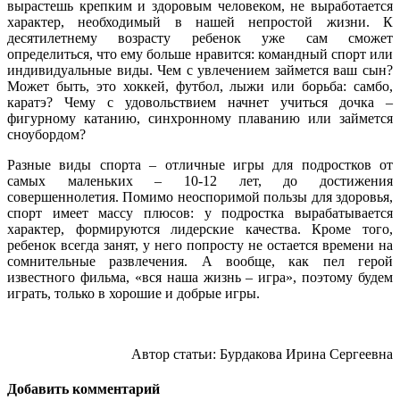
вырастешь крепким и здоровым человеком, не выработается
характер, необходимый в нашей непростой жизни. К
десятилетнему возрасту ребенок уже сам сможет
определиться, что ему больше нравится: командный спорт или
индивидуальные виды. Чем с увлечением займется ваш сын?
Может быть, это хоккей, футбол, лыжи или борьба: самбо,
каратэ? Чему с удовольствием начнет учиться дочка –
фигурному катанию, синхронному плаванию или займется
сноубордом?
Разные виды спорта – отличные игры для подростков от
самых маленьких – 10-12 лет, до достижения
совершеннолетия. Помимо неоспоримой пользы для здоровья,
спорт имеет массу плюсов: у подростка вырабатывается
характер, формируются лидерские качества. Кроме того,
ребенок всегда занят, у него попросту не остается времени на
сомнительные развлечения. А вообще, как пел герой
известного фильма, «вся наша жизнь – игра», поэтому будем
играть, только в хорошие и добрые игры.
Автор статьи: Бурдакова Ирина Сергеевна
Добавить комментарий