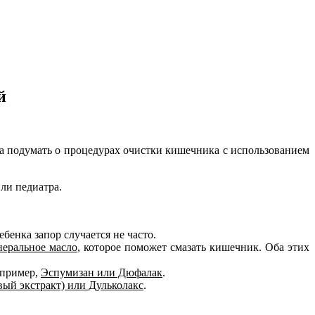
й
ра подумать о процедурах очистки кишечника с использованием
ли педиатра.
бенка запор случается не часто.
еральное масло
, которое поможет смазать кишечник. Оба этих
например,
Эспумизан или Дюфалак
.
вый экстракт) или Дульколакс
.