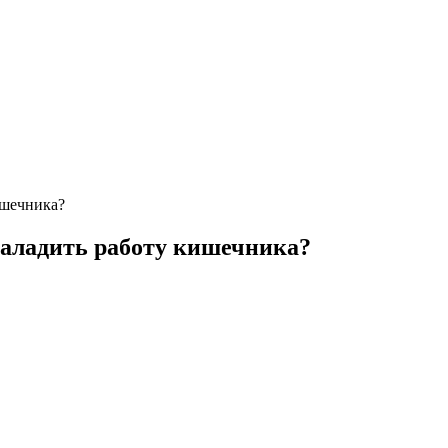
ишечника?
 наладить работу кишечника?