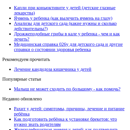
Капли при коньюктивите у детей (детские глазные
лекарства)
Ячмень у ребенка (как вылечить ячмень на глазу)
Анализы для детского сада (какие нужны и сколько
действительны?)
Дрожжеподобные грибы в кале у ребенка - чем и как
лечить?
Медицинская справка 026у для детского сада и другие
справки о состоянии здоровья ребенка
Рекомендуем прочитать
Лечение кандидоза кишечника у детей
Популярные статьи
Малыш не может сходить по большому - как помочь?
Недавно обновлено
Рахит у детей: симптомы, причины, лечение и питание
ребёнка
Как подготовить ребёнка к установке брекетов: что
нужно знать родителям
Железодефицитная анемия у детей: как подтвердить