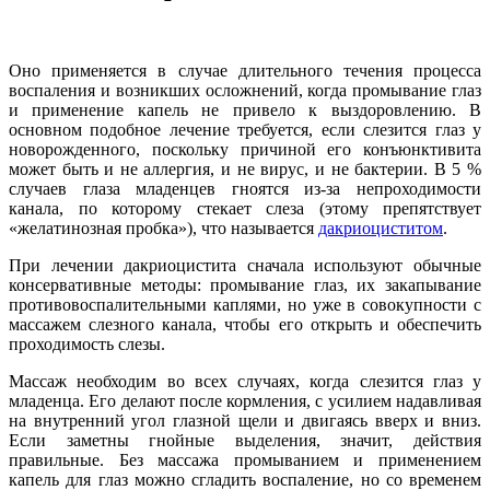
Оно применяется в случае длительного течения процесса
воспаления и возникших осложнений, когда промывание глаз
и применение капель не привело к выздоровлению. В
основном подобное лечение требуется, если слезится глаз у
новорожденного, поскольку причиной его конъюнктивита
может быть и не аллергия, и не вирус, и не бактерии. В 5 %
случаев глаза младенцев гноятся из-за непроходимости
канала, по которому стекает слеза (этому препятствует
«желатинозная пробка»), что называется
дакриоциститом
.
При лечении дакриоцистита сначала используют обычные
консервативные методы: промывание глаз, их закапывание
противовоспалительными каплями, но уже в совокупности с
массажем слезного канала, чтобы его открыть и обеспечить
проходимость слезы.
Массаж необходим во всех случаях, когда слезится глаз у
младенца. Его делают после кормления, с усилием надавливая
на внутренний угол глазной щели и двигаясь вверх и вниз.
Если заметны гнойные выделения, значит, действия
правильные. Без массажа промыванием и применением
капель для глаз можно сгладить воспаление, но со временем