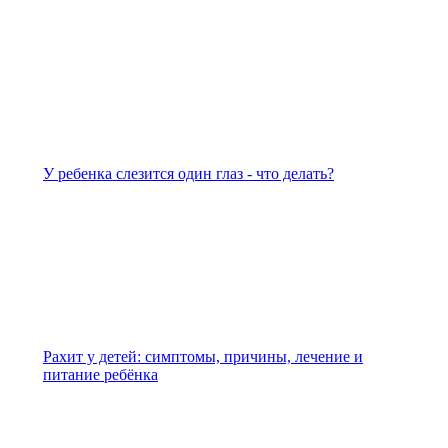
У ребенка слезится один глаз - что делать?
Рахит у детей: симптомы, причины, лечение и
питание ребёнка