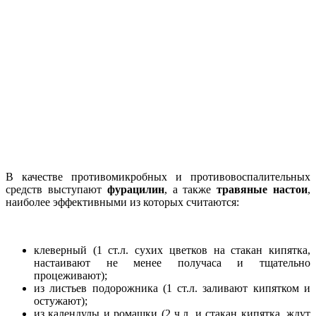
В качестве противомикробных и противовоспалительных
средств выступают
фурацилин
, а также
травяные настои
,
наиболее эффективными из которых считаются:
клеверный (1 ст.л. сухих цветков на стакан кипятка,
настаивают не менее получаса и тщательно
процеживают);
из листьев подорожника (1 ст.л. заливают кипятком и
остужают);
из календулы и ромашки (2 ч.л. и стакан кипятка, ждут