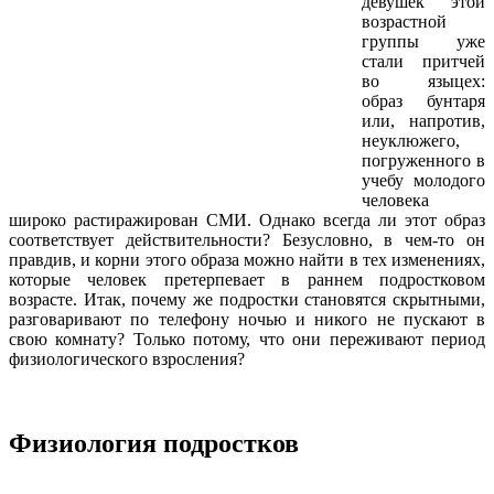
девушек этой
возрастной
группы уже
стали притчей
во языцех:
образ бунтаря
или, напротив,
неуклюжего,
погруженного в
учебу молодого
человека
широко растиражирован СМИ. Однако всегда ли этот образ
соответствует действительности? Безусловно, в чем-то он
правдив, и корни этого образа можно найти в тех изменениях,
которые человек претерпевает в раннем подростковом
возрасте. Итак, почему же подростки становятся скрытными,
разговаривают по телефону ночью и никого не пускают в
свою комнату? Только потому, что они переживают период
физиологического взросления?
Физиология подростков