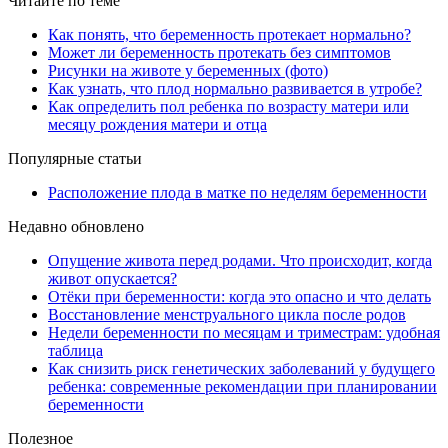
Читайте по теме
Как понять, что беременность протекает нормально?
Может ли беременность протекать без симптомов
Рисунки на животе у беременных (фото)
Как узнать, что плод нормально развивается в утробе?
Как определить пол ребенка по возрасту матери или
месяцу рождения матери и отца
Популярные статьи
Расположение плода в матке по неделям беременности
Недавно обновлено
Опущение живота перед родами. Что происходит, когда
живот опускается?
Отёки при беременности: когда это опасно и что делать
Восстановление менструального цикла после родов
Недели беременности по месяцам и триместрам: удобная
таблица
Как снизить риск генетических заболеваний у будущего
ребенка: современные рекомендации при планировании
беременности
Полезное