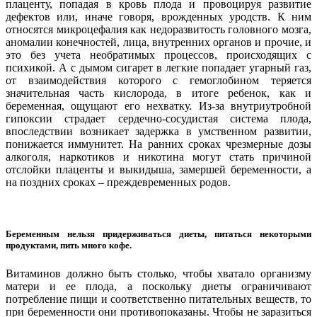
плаценту, попадая в кровь плода и провоцируя развитие
дефектов или, иначе говоря, врожденных уродств. К ним
относятся микроцефалия как недоразвитость головного мозга,
аномалии конечностей, лица, внутренних органов и прочие, и
это без учета необратимых процессов, происходящих с
психикой. А с дымом сигарет в легкие попадает угарный газ,
от взаимодействия которого с гемоглобином теряется
значительная часть кислорода, в итоге ребенок, как и
беременная, ощущают его нехватку. Из-за внутриутробной
гипоксии страдает сердечно-сосудистая система плода,
впоследствии возникает задержка в умственном развитии,
понижается иммунитет. На ранних сроках чрезмерные дозы
алкоголя, наркотиков и никотина могут стать причиной
отслойки плаценты и выкидыша, замершей беременности, а
на поздних сроках – преждевременных родов.
Беременным нельзя придерживаться диеты, питаться некоторыми
продуктами, пить много кофе.
Витаминов должно быть столько, чтобы хватало организму
матери и ее плода, а поскольку диеты ограничивают
потребление пищи и соответственно питательных веществ, то
при беременности они противопоказаны. Чтобы не заразиться