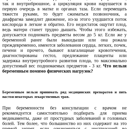
так и внутрибрюшное, а циркуляция крови нарушается в
первую очередь в матке и органах таза. Если перемещать
тяжести руками, то будет сжиматься позвоночник, а
диафрагма замедлит движение, из-за этого ухудшится поток
кислорода в легкие и обратно. Его недостаток ощутит плод,
ведь матери станет трудно дышать. Чтобы этого избежать,
допускается поднимать предметы весом до 5 кг. Если же у
беременной ранее были выкидыши или она рожала
преждевременно, имеются заболевания сердца, легких, почек,
печени и прочего, бывают влагалищные кровотечения,
диагностированы гестоз, предлежание плаценты или
задержка внутриутробного развития плода, то максимально
допустимый вес поднимаемых предметов - 3 кг.
Что нельзя
беременным помимо физических нагрузок?
Беременным нельзя принимать ряд медицинских препаратов и пить
настои некоторых лекарственных трав.
При беременности без консультации с врачом не
рекомендуется самостоятельно подбирать для приема
медикаменты, даже от простудных заболеваний и головных
болей. Тем более, что большинство из них содержит на это
прямой запрет, если ознакомиться с инструкцией во