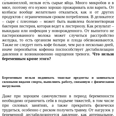
сальмонеллой, нельзя есть сырые яйца. Много микробов и в
мясе, поэтому его нужно хорошо прожаривать или варить. От
колбасы вообще желательно отказаться, как и от других
продуктов с ограниченным сроком потребления. В деликатесе
– сыре с плесенью – может быть выявлена болезнетворная
бактерия листерия, которая ведет к листериозу. Как результат –
выкидыш или инфекция у новорожденного. От выпитого не
пастеризованного молока может случиться расстройство
желудка, то есть организм матери и плода обезвоживаются.
Также не следует пить кофе больше, чем раз в несколько дней,
иначе переизбыток кофеина поспособствует дестабилизации
давления и возникновению ощущения тревоги.
Что нельзя
беременным кроме этого?
Беременным нельзя поднимать тяжелые предметы и заниматься
силовыми видами спорта, выполнять работу, связанную с физическими
нагрузками.
Даже при хорошем самочувствии в период беременности
необходимо ограничить себя в подъеме тяжестей, в том числе
при силовых занятиях, а также прекратить физически
трудиться, особенно с риском получить травму. От нагрузок у
беременной дестабилизируется давление, как артериальное,