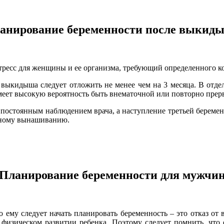
анирование беременности после выкид
есс для женщины и ее организма, требующий определенного ко
выкидыша следует отложить не менее чем на 3 месяца. В отдел
меет высокую вероятность быть внематочной или повторно прер
постоянным наблюдением врача, а наступление третьей беременн
чному вынашиванию.
Планирование беременности для мужчи
го ему следует начать планировать беременность – это отказ о
 физическом развитии ребенка. Поэтому следует помнить, что