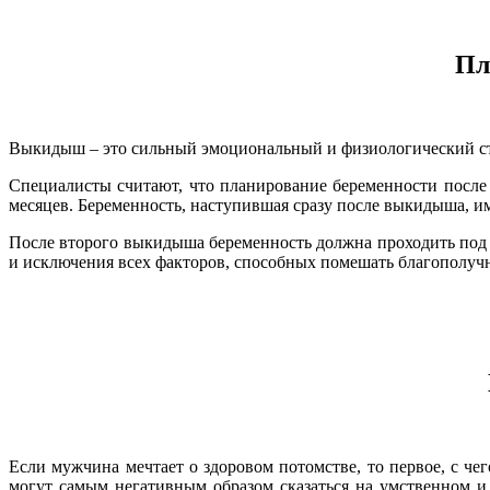
Пл
Выкидыш – это сильный эмоциональный и физиологический стр
Специалисты считают, что планирование беременности после 
месяцев. Беременность, наступившая сразу после выкидыша, и
После второго выкидыша беременность должна проходить под 
и исключения всех факторов, способных помешать благополу
Если мужчина мечтает о здоровом потомстве, то первое, с че
могут самым негативным образом сказаться на умственном и