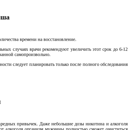
ыша
личества времени на восстановление.
ьных случаях врачи рекомендуют увеличить этот срок до 6-12
ванной самопроизвольно.
ости следует планировать только после полного обследования
н
т вредных привычек. Даже небольшие дозы никотина и алкоголя
 от алкоголя организм мужчины полностью сможет очиститься