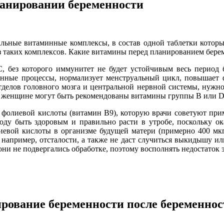
анировании беременности
ьные витаминные комплексы, в состав одной таблетки которых
из таких комплексов. Какие витамины перед планированием бере
C, без которого иммунитет не будет устойчивым весь период 
нные процессы, нормализует менструальный цикл, повышает 
отделов головного мозга и центральной нервной системы, нужн
ь женщине могут быть рекомендованы витамины группы В или D
фолиевой кислоты (витамин В9), которую врачи советуют примен
оду быть здоровым и правильно расти в утробе, поскольку о
иевой кислоты в организме будущей матери (примерно 400 мкг
 например, отсталости, а также не даст случиться выкидышу и
они не подвергались обработке, поэтому восполнять недостаток
рование беременности после беременно