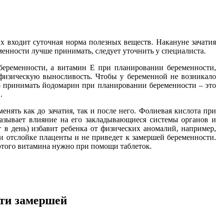
 входит суточная норма полезных веществ. Накануне зачатия
менности лучше принимать, следует уточнить у специалиста.
беременности, а витамин E при планировании беременности,
физическую выносливость. Чтобы у беременной не возникало
о принимать йодомарин при планировании беременности – это
.
ять как до зачатия, так и после него. Фолиевая кислота при
казывает влияние на его закладывающиеся системы органов и
 в день) избавит ребенка от физических аномалий, например,
ли отслойке плаценты и не приведет к замершей беременности.
 этого витамина нужно при помощи таблеток.
сти замершей