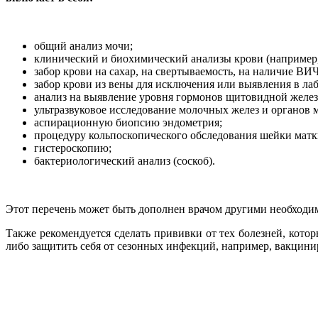
общий анализ мочи;
клинический и биохимический анализы крови (например, 
забор крови на сахар, на свертываемость, на наличие ВИЧ
забор крови из вены для исключения или выявления в ла
анализ на выявление уровня гормонов щитовидной желез
ультразвуковое исследование молочных желез и органов м
аспирационную биопсию эндометрия;
процедуру кольпоскопического обследования шейки матк
гистероскопию;
бактериологический анализ (соскоб).
Этот перечень может быть дополнен врачом другими необход
Также рекомендуется сделать прививки от тех болезней, кото
либо защитить себя от сезонных инфекций, например, вакцинир