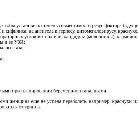
чтобы установить степень совместимости резус-фактора будущих
 и сифилиса, на антитела к герпесу, цитомегаловирусу, краснухе,
бораторных условиях наличия кандидоза (молочницы), хламидиоза
ы и ее УЗИ;
алого таза;
и;
имыми при планировании беременности анализами.
рыми женщина еще не успела переболеть, например, краснухи ил
оваться от гриппа.