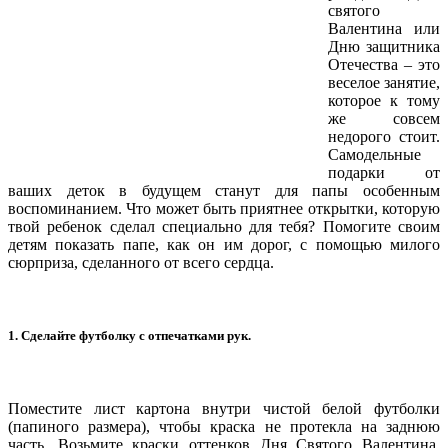
святого
Валентина или
Дню защитника
Отечества – это
веселое занятие,
которое к тому
же совсем
недорого стоит.
Самодельные
подарки от
ваших деток в будущем станут для папы особенным
воспоминанием. Что может быть приятнее открытки, которую
твой ребенок сделал специально для тебя? Помогите своим
детям показать папе, как он им дорог, с помощью милого
сюрприза, сделанного от всего сердца.
1. Сделайте футболку с отпечатками рук.
Поместите лист картона внутри чистой белой футболки
(папиного размера), чтобы краска не протекла на заднюю
часть. Возьмите краски оттенков Дня Святого Валентина,