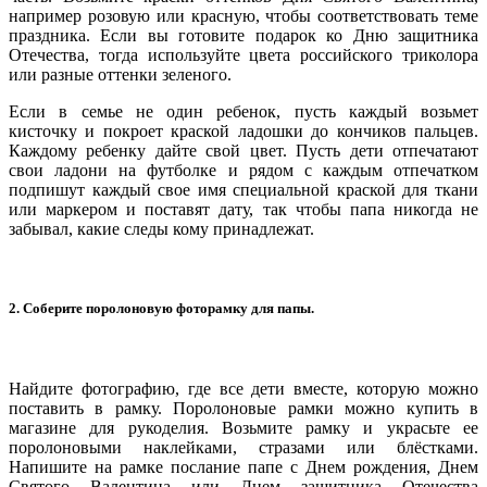
например розовую или красную, чтобы соответствовать теме
праздника. Если вы готовите подарок ко Дню защитника
Отечества, тогда используйте цвета российского триколора
или разные оттенки зеленого.
Если в семье не один ребенок, пусть каждый возьмет
кисточку и покроет краской ладошки до кончиков пальцев.
Каждому ребенку дайте свой цвет. Пусть дети отпечатают
свои ладони на футболке и рядом с каждым отпечатком
подпишут каждый свое имя специальной краской для ткани
или маркером и поставят дату, так чтобы папа никогда не
забывал, какие следы кому принадлежат.
2. Соберите поролоновую фоторамку для папы.
Найдите фотографию, где все дети вместе, которую можно
поставить в рамку. Поролоновые рамки можно купить в
магазине для рукоделия. Возьмите рамку и украсьте ее
поролоновыми наклейками, стразами или блёстками.
Напишите на рамке послание папе с Днем рождения, Днем
Святого Валентина или Днем защитника Отечества