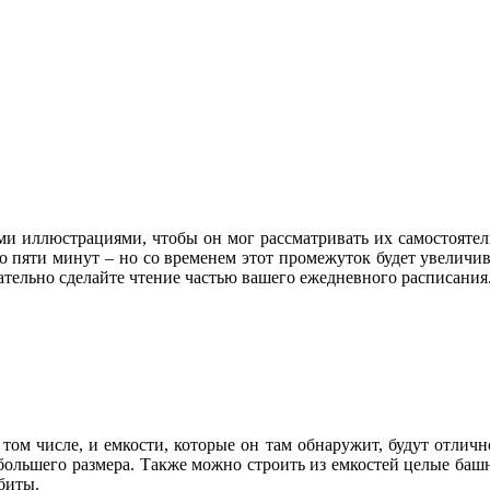
 иллюстрациями, чтобы он мог рассматривать их самостоятельн
 до пяти минут – но со временем этот промежуток будет увеличи
ательно сделайте чтение частью вашего ежедневного расписания
в том числе, и емкости, которые он там обнаружит, будут отл
ольшего размера. Также можно строить из емкостей целые башни
биты.