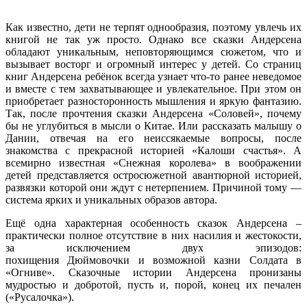
Как известно, дети не терпят однообразия, поэтому увлечь их
книгой не так уж просто. Однако все сказки Андерсена
обладают уникальным, неповторяющимся сюжетом, что и
вызывает восторг и огромный интерес у детей. Со страниц
книг Андерсена ребёнок всегда узнает что-то ранее неведомое
и вместе с тем захватывающее и увлекательное. При этом он
приобретает разносторонность мышления и яркую фантазию.
Так, после прочтения сказки Андерсена «Соловей», почему
бы не углубиться в мысли о Китае. Или рассказать малышу о
Дании, отвечая на его неиссякаемые вопросы, после
знакомства с прекрасной историей «Калоши счастья». А
всемирно известная «Снежная королева» в воображении
детей представляется остросюжетной авантюрной историей,
развязки которой они ждут с нетерпением. Причиной тому —
система ярких и уникальных образов автора.
Ещё одна характерная особенность сказок Андерсена –
практически полное отсутствие в них насилия и жестокости,
за исключением двух эпизодов:
похищения Дюймовочки и возможной казни Солдата в
«Огниве». Сказочные истории Андерсена пронизаны
мудростью и добротой, пусть и, порой, конец их печален
(«Русалочка»).