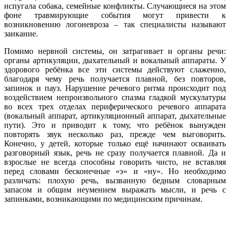
испугала собака, семейные конфликты. Случающиеся на этом
фоне травмирующие события могут привести к
возникновению логоневроза – так специалисты называют
заикание.
Помимо нервной системы, он затрагивает и органы речи:
органы артикуляции, дыхательный и вокальный аппараты. У
здорового ребёнка все эти системы действуют слаженно,
благодаря чему речь получается плавной, без повторов,
запинок и пауз. Нарушение речевого ритма происходит под
воздействием непроизвольного спазма гладкой мускулатуры
во всех трех отделах периферического речевого аппарата
(вокальный аппарат, артикуляционный аппарат, дыхательные
пути). Это и приводит к тому, что ребёнок вынужден
повторять звук несколько раз, прежде чем выговорить.
Конечно, у детей, которые только ещё начинают осваивать
разговорный язык, речь не сразу получается плавной. Да и
взрослые не всегда способны говорить чисто, не вставляя
перед словами бесконечные «э» и «ну». Но необходимо
различать: плохую речь, вызванную бедным словарным
запасом и общим неумением выражать мысли, и речь с
запинками, возникающими по медицинским причинам.