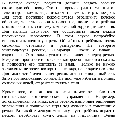
В первую очередь родители должны создать ребёнку
спокойную обстановку. Стоит на время оградить малыша от
телевизора и компьютера, исключить шумные игры, поездки.
Для детей постарше рекомендуется ограничить речевое
общение, то есть говорить поменьше, после чего ребёнка
можно включить в систему комплексной коррекции заикания.
Для малыша двух-трёх лет осуществить такой режим
практически невозможно. В этом случае попробуйте
использовать шепотную речь. Общайтесь с ребёнком очень
спокойно, отчётливо и размеренно. Не говорите
заикающемуся ребёнку: «Подожди… начни с начала…
вздохни…». Это только усилит его волнение перед речью.
Медленно произнесите то слово, которое он пытается сказать,
и попросите его повторить за вами. Только не нужно
заставлять: не хочет повторить – не надо, не плодите неврозы.
Для таких детей очень важен режим дня и полноценный сон.
Зато противопоказано солнце. На прогулке избегайте прямых
солнечных лучей, старайтесь гулять в тени.
Кроме того, от запинок в речи помогают избавиться
специальные логопедические упражнения. Например,
логопедическая ритмика, когда ребёнок выполняет различные
упражнения и подвижные игры под музыку и в сочетании с
речью. Развивайте мелкую моторику: пусть ребёнок играет с
песком, перебирает крупу, лепит из пластилина. Очень