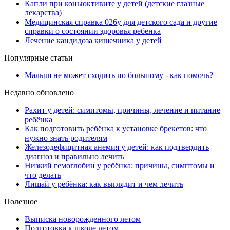
Капли при коньюктивите у детей (детские глазные
лекарства)
Медицинская справка 026у для детского сада и другие
справки о состоянии здоровья ребенка
Лечение кандидоза кишечника у детей
Популярные статьи
Малыш не может сходить по большому - как помочь?
Недавно обновлено
Рахит у детей: симптомы, причины, лечение и питание
ребёнка
Как подготовить ребёнка к установке брекетов: что
нужно знать родителям
Железодефицитная анемия у детей: как подтвердить
диагноз и правильно лечить
Низкий гемоглобин у ребёнка: причины, симптомы и
что делать
Лишай у ребёнка: как выглядит и чем лечить
Полезное
Выписка новорожденного летом
Подготовка к школе летом