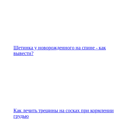
Щетинка у новорожденного на спине - как
вывести?
Как лечить трещины на сосках при кормлении
грудью