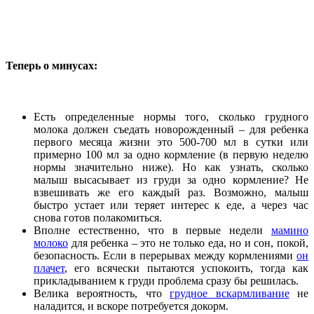
Теперь о минусах:
Есть определенные нормы того, сколько грудного
молока должен съедать новорожденный – для ребенка
первого месяца жизни это 500-700 мл в сутки или
примерно 100 мл за одно кормление (в первую неделю
нормы значительно ниже). Но как узнать, сколько
малыш высасывает из груди за одно кормление? Не
взвешивать же его каждый раз. Возможно, малыш
быстро устает или теряет интерес к еде, а через час
снова готов полакомиться.
Вполне естественно, что в первые недели
мамино
молоко
для ребенка – это не только еда, но и сон, покой,
безопасность. Если в перерывах между кормлениями
он
плачет
, его всячески пытаются успокоить, тогда как
прикладыванием к груди проблема сразу бы решилась.
Велика вероятность, что
грудное вскармливание
не
наладится, и вскоре потребуется докорм.