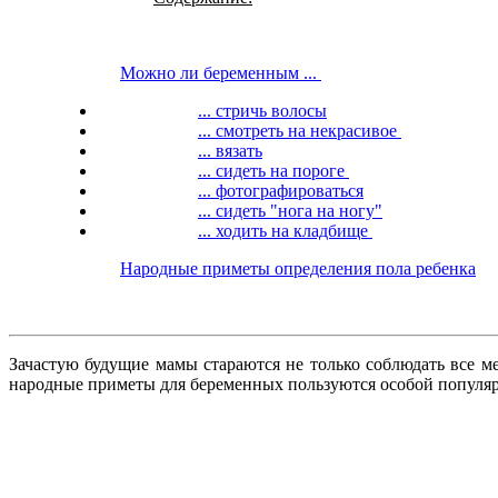
Можно ли беременным ...
... стричь волосы
... смотреть на некрасивое
... вязать
... сидеть на пороге
... фотографироваться
... сидеть "нога на ногу"
... ходить на кладбище
Народные приметы определения пола ребенка
Зачастую будущие мамы стараются не только соблюдать все 
народные приметы для беременных пользуются особой популя