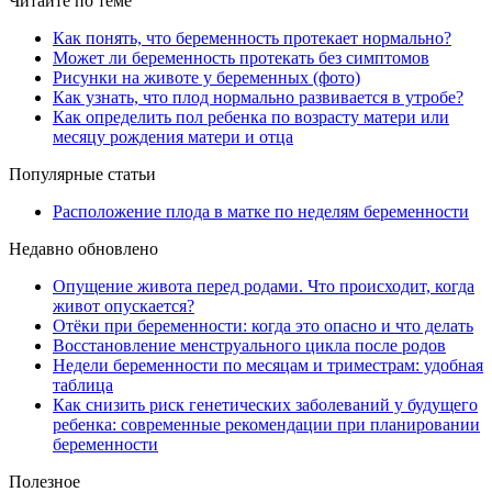
Читайте по теме
Как понять, что беременность протекает нормально?
Может ли беременность протекать без симптомов
Рисунки на животе у беременных (фото)
Как узнать, что плод нормально развивается в утробе?
Как определить пол ребенка по возрасту матери или
месяцу рождения матери и отца
Популярные статьи
Расположение плода в матке по неделям беременности
Недавно обновлено
Опущение живота перед родами. Что происходит, когда
живот опускается?
Отёки при беременности: когда это опасно и что делать
Восстановление менструального цикла после родов
Недели беременности по месяцам и триместрам: удобная
таблица
Как снизить риск генетических заболеваний у будущего
ребенка: современные рекомендации при планировании
беременности
Полезное