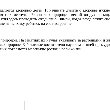
еляется здоровью детей. И начинать думать о здоровье нужно
ля них местечко. Близость к природе, свежий воздух насыщ
нятия здесь проводить ежедневно. Зимой, когда везде лежит сн
ие на психику ребенка, на его настроение.
природой. На занятиях их научат ухаживать за растениями и ж
ь к природе. Заботливые воспитатели научат малышей премудр
 них появляются маленькие ростки новой жизни.