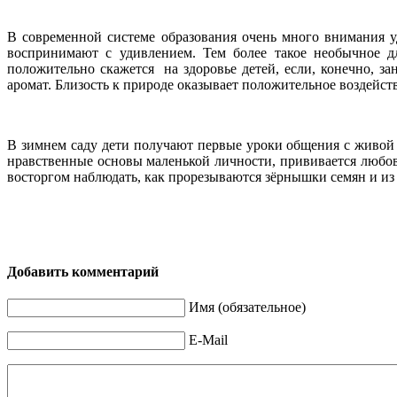
В современной системе образования очень много внимания уд
воспринимают с удивлением. Тем более такое необычное д
положительно скажется на здоровье детей, если, конечно, за
аромат. Близость к природе оказывает положительное воздейств
В зимнем саду дети получают первые уроки общения с живой 
нравственные основы маленькой личности, прививается любов
восторгом наблюдать, как прорезываются зёрнышки семян и из
Добавить комментарий
Имя (обязательное)
E-Mail