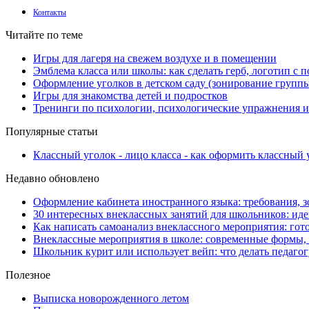
Контакты
Читайте по теме
Игры для лагеря на свежем воздухе и в помещении
Эмблема класса или школы: как сделать герб, логотип с
Оформление уголков в детском саду (зонирование групп
Игры для знакомства детей и подростков
Тренинги по психологии, психологические упражнения и 
Популярные статьи
Классный уголок - лицо класса - как оформить классный 
Недавно обновлено
Оформление кабинета иностранного языка: требования, з
30 интересных внеклассных занятий для школьников: иде
Как написать самоанализ внеклассного мероприятия: гот
Внеклассные мероприятия в школе: современные формы, 
Школьник курит или использует вейп: что делать педагог
Полезное
Выписка новорожденного летом