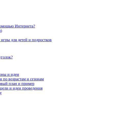
 помощью Интернета?
ы)
игры для детей и подростков
уголок?
оны и идеи
и по возрастам и сезонам
овый план и пример
цели и идеи проведения
у