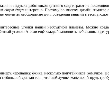
тазия и выдумка работников детского сада играют не последню
им садом будет интересно. Поэтому во многом дизайн зимнего сад
ные моменты необходимые для проведения занятий в этом уголк
интересные уголки нашей необъятной планеты. Можно созда
ёжный уголок. А если ещё каждый заполнить небольшими фигур
имеру, черепашку, ёжика, несколько попугайчиков, хомячков. П
 небольшой фонтан или, что ещё лучше, маленький пруд, где бу