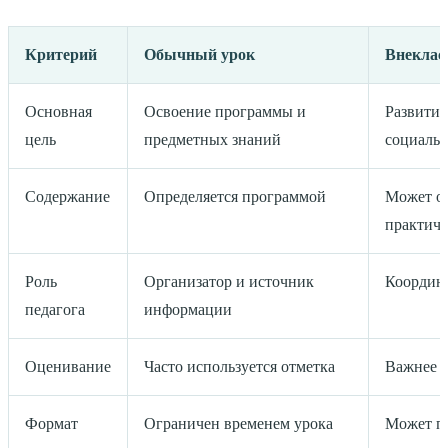
Критерий
Обычный урок
Внеклас
Основная
Освоение программы и
Развитие
цель
предметных знаний
социаль
Содержание
Определяется программой
Может об
практиче
Роль
Организатор и источник
Координа
педагога
информации
Оценивание
Часто используется отметка
Важнее о
Формат
Ограничен временем урока
Может пр