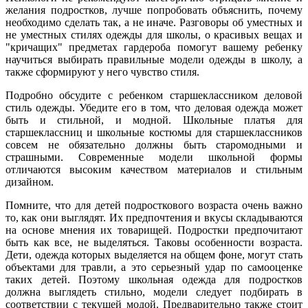
желания подростков, лучше попробовать объяснить, почему
необходимо сделать так, а не иначе. Разговоры об уместных и
не уместных стилях одежды для школы, о красивых вещах и
"кричащих" предметах гардероба помогут вашему ребенку
научиться выбирать правильные модели одежды в школу, а
также сформируют у него чувство стиля.
Подробно обсудите с ребенком старшеклассником деловой
стиль одежды. Убедите его в том, что деловая одежда может
быть и стильной, и модной. Школьные платья для
старшеклассниц и школьные костюмы для старшеклассников
совсем не обязательно должны быть старомодными и
страшными. Современные модели школьной формы
отличаются высоким качеством материалов и стильным
дизайном.
Помните, что для детей подросткового возраста очень важно
то, как они выглядят. Их предпочтения и вкусы складываются
на основе мнения их товарищей. Подростки предпочитают
быть как все, не выделяться. Таковы особенности возраста.
Дети, одежда которых выделяется на общем фоне, могут стать
объектами для травли, а это серьезный удар по самооценке
таких детей. Поэтому школьная одежда для подростков
должна выглядеть стильно, модели следует подбирать в
соответствии с текущей модой. Предварительно также стоит