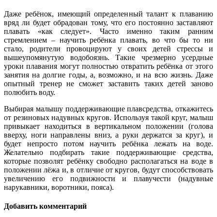
Даже ребёнок, имеющий определенный талант к плаванию
вряд ли будет обрадован тому, что его постоянно заставляют
плавать «как следует». Часто именно таким ранним
стремлением – научить ребёнка плавать, во что бы то ни
стало, родители провоцируют у своих детей стрессы и
вышеупомянутую водобоязнь. Такие чрезмерно усердные
уроки плавания могут полностью отвратить ребёнка от этого
занятия на долгие годы, а, возможно, и на всю жизнь. Даже
опытный тренер не сможет заставить таких детей заново
полюбить воду.
Выбирая малышу поддерживающие плавсредства, откажитесь
от резиновых надувных кругов. Используя такой круг, малыш
привыкает находиться в вертикальном положении (голова
вверху, ноги направлены вниз, а руки держатся за круг), и
будет непросто потом научить ребёнка лежать на воде.
Желательно подбирать такие поддерживающие средства,
которые позволят ребёнку свободно располагаться на воде в
положении лёжа и, в отличие от кругов, будут способствовать
увеличению его подвижности и плавучести (надувные
нарукавники, воротники, пояса).
Добавить комментарий