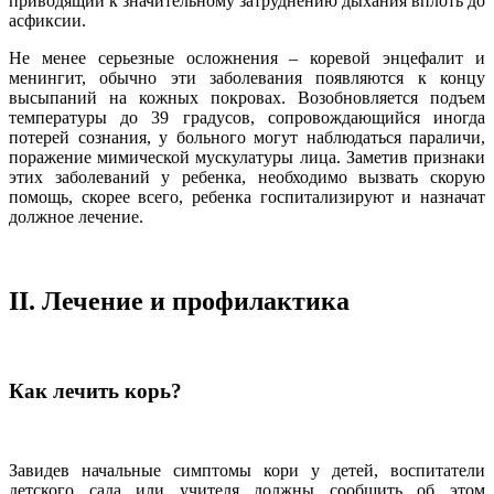
приводящий к значительному затруднению дыхания вплоть до
асфиксии.
Не менее серьезные осложнения – коревой энцефалит и
менингит, обычно эти заболевания появляются к концу
высыпаний на кожных покровах. Возобновляется подъем
температуры до 39 градусов, сопровождающийся иногда
потерей сознания, у больного могут наблюдаться параличи,
поражение мимической мускулатуры лица. Заметив признаки
этих заболеваний у ребенка, необходимо вызвать скорую
помощь, скорее всего, ребенка госпитализируют и назначат
должное лечение.
II. Лечение и профилактика
Как лечить корь?
Завидев начальные симптомы кори у детей, воспитатели
детского сада или учителя должны сообщить об этом