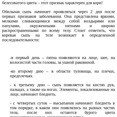
белесоватого цвета – этот признак характерен для кори!
Обильная сыпь начинает проявляться через 2 дня после
первых признаков заболевания. Она представлена яркими,
мелкими сливающимися между собой волдырями или
папулами, окруженными пятнами и широко
распространенными по всему телу. Стоит отметить, что
коревая сыпь на теле возникает в определенной
последовательности:
-в первый день – пятна появляются на лице, шее, на
волосистой части головы, за ушной раковиной.
-ко второму дню – в области туловища, на плечах,
предплечьях.
- к третьему дню – сыпь появляется на кистях рук,
пальцах, а также на ногах. Элементы, локализованные на
лице, начинают бледнеть.
- с четвертых суток – высыпания начинают бледнеть в
том порядке, в каком они появлялись на разных частях
тела, после них остаются бурого цвета