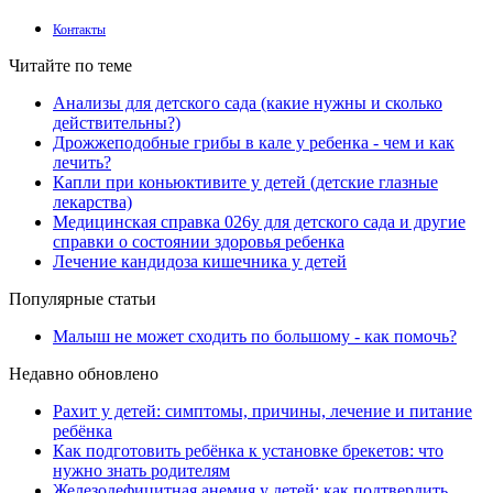
Контакты
Читайте по теме
Анализы для детского сада (какие нужны и сколько
действительны?)
Дрожжеподобные грибы в кале у ребенка - чем и как
лечить?
Капли при коньюктивите у детей (детские глазные
лекарства)
Медицинская справка 026у для детского сада и другие
справки о состоянии здоровья ребенка
Лечение кандидоза кишечника у детей
Популярные статьи
Малыш не может сходить по большому - как помочь?
Недавно обновлено
Рахит у детей: симптомы, причины, лечение и питание
ребёнка
Как подготовить ребёнка к установке брекетов: что
нужно знать родителям
Железодефицитная анемия у детей: как подтвердить