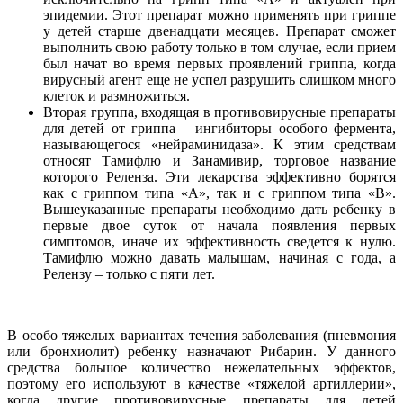
эпидемии. Этот препарат можно применять при гриппе
у детей старше двенадцати месяцев. Препарат сможет
выполнить свою работу только в том случае, если прием
был начат во время первых проявлений гриппа, когда
вирусный агент еще не успел разрушить слишком много
клеток и размножиться.
Вторая группа, входящая в противовирусные препараты
для детей от гриппа – ингибиторы особого фермента,
называющегося «нейраминидаза». К этим средствам
относят Тамифлю и Занамивир, торговое название
которого Реленза. Эти лекарства эффективно борятся
как с гриппом типа «А», так и с гриппом типа «В».
Вышеуказанные препараты необходимо дать ребенку в
первые двое суток от начала появления первых
симптомов, иначе их эффективность сведется к нулю.
Тамифлю можно давать малышам, начиная с года, а
Релензу – только с пяти лет.
В особо тяжелых вариантах течения заболевания (пневмония
или бронхиолит) ребенку назначают Рибарин. У данного
средства большое количество нежелательных эффектов,
поэтому его используют в качестве «тяжелой артиллерии»,
когда другие противовирусные препараты для детей