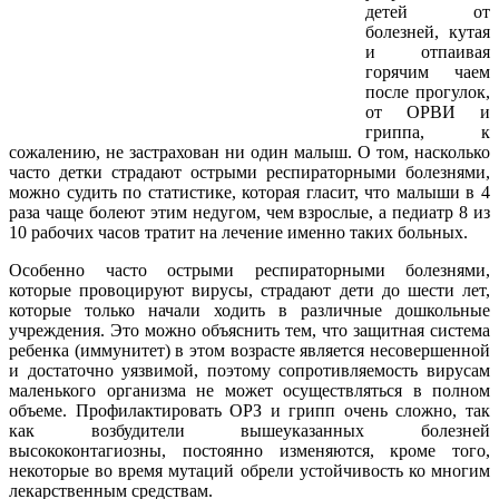
детей от
болезней, кутая
и отпаивая
горячим чаем
после прогулок,
от ОРВИ и
гриппа, к
сожалению, не застрахован ни один малыш. О том, насколько
часто детки страдают острыми респираторными болезнями,
можно судить по статистике, которая гласит, что малыши в 4
раза чаще болеют этим недугом, чем взрослые, а педиатр 8 из
10 рабочих часов тратит на лечение именно таких больных.
Особенно часто острыми респираторными болезнями,
которые провоцируют вирусы, страдают дети до шести лет,
которые только начали ходить в различные дошкольные
учреждения. Это можно объяснить тем, что защитная система
ребенка (иммунитет) в этом возрасте является несовершенной
и достаточно уязвимой, поэтому сопротивляемость вирусам
маленького организма не может осуществляться в полном
объеме. Профилактировать ОРЗ и грипп очень сложно, так
как возбудители вышеуказанных болезней
высококонтагиозны, постоянно изменяются, кроме того,
некоторые во время мутаций обрели устойчивость ко многим
лекарственным средствам.