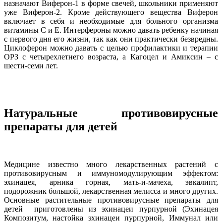
назначают Виферон-1 в форме свечей, школьники применяют
уже Виферон-2. Кроме действующего вещества Виферон
включает в себя и необходимые для больного организма
витамины С и Е. Интерфероны можно давать ребенку начиная
с первого дня его жизни, так как они практически безвредны.
Циклоферон можно давать с целью профилактики и терапии
ОРЗ с четырехлетнего возраста, а Кагоцел и Амиксин – с
шести-семи лет.
Натуральные противовирусные
препараты для детей
Медицине известно много лекарственных растений с
противовирусным и иммуномодулирующим эффектом:
эхинацея, арника горная, мать-и-мачеха, эвкалипт,
подорожник большой, лекарственная мелисса и много других.
Основные растительные противовирусные препараты для
детей приготовлены из эхинацеи пурпурной (Эхинацея
Композитум, настойка эхинацеи пурпурной, Иммунал или