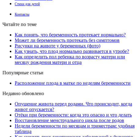
Стихи для детей
Контакты
Читайте по теме
Как понять, что беременность протекает нормально?
Может ли беременность протекать без симптомов
Рисунки на животе у беременных (фото)
Как узнать, что плод нормально развивается в утробе?
Как определить пол ребенка по возрасту матери или
месяцу рождения матери и отца
Популярные статьи
Расположение плода в матке по неделям беременности
Недавно обновлено
Опущение живота перед родами. Что происходит, когда
живот опускается?
Отёки при беременности: когда это опасно и что делать
Восстановление менструального цикла после родов
Недели беременности по месяцам и триместрам: удобная
таблица
Как снизить риск генетических заболеваний у будущего