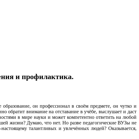
ения и профилактика.
 образование, он профессионал в своём предмете, он чутко и
но обратит внимание на отставание в учёбе, выслушает и даст
овостями в мире науки и может компетентно ответить на любой
ашей жизни? Думаю, что нет. Но разве педагогические ВУЗы не
-настоящему талантливых и увлечённых людей? Оказывается,