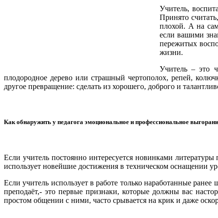
Учитель, воспит
Принято считать,
плохой. А на са
если вашими знан
пережитых воспом
жизни.
Учитель – это 
плодородное дерево или страшный чертополох, репей, колюч
другое превращение: сделать из хорошего, доброго и талантли
Как обнаружить у педагога эмоциональное и профессиональное выгоран
Если учитель постоянно интересуется новинками литературы 
использует новейшие достижения в техническом оснащении уро
Если учитель использует в работе только наработанные ранее
преподаёт,- это первые признаки, которые должны вас насто
простом общении с ними, часто срывается на крик и даже оско