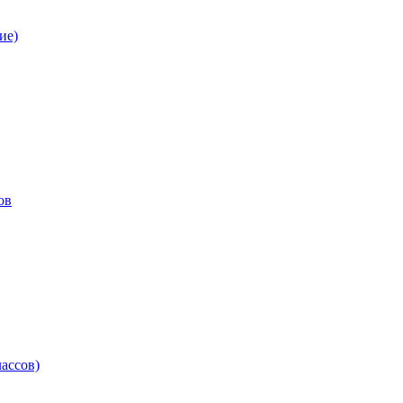
ие)
ов
ассов)