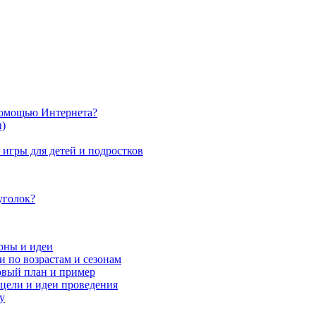
 помощью Интернета?
ы)
игры для детей и подростков
уголок?
оны и идеи
и по возрастам и сезонам
овый план и пример
цели и идеи проведения
у