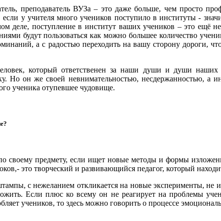
атель, преподаватель ВУЗа – это даже больше, чем просто про
 если у учителя много учеников поступило в институты - значи
мом деле, поступление в институт ваших учеников – это ещё не
иями будут пользоваться как можно большее количество ученико
инаний, а с радостью переходить на вашу сторону дороги, чтоб
человек, который ответственен за наши души и души наших 
ку. Но он же своей невнимательностью, несдержанностью, а и
вого ученика отупевшее чудовище.
ие?
по своему предмету, если ищет новые методы и формы изложения
ков,- это творческий и развивающийся педагог, который находи
 штампы, с нежеланием откликается на новые эксперименты, не 
рожить. Если плюс ко всему он не реагирует на проблемы уче
рбляет учеников, то здесь можно говорить о процессе эмоционал