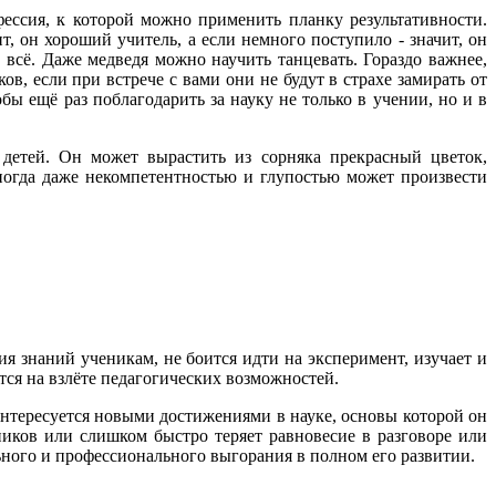
фессия, к которой можно применить планку результативности.
т, он хороший учитель, а если немного поступило - значит, он
 всё. Даже медведя можно научить танцевать. Гораздо важнее,
в, если при встрече с вами они не будут в страхе замирать от
ы ещё раз поблагодарить за науку не только в учении, но и в
детей. Он может вырастить из сорняка прекрасный цветок,
ногда даже некомпетентностью и глупостью может произвести
 знаний ученикам, не боится идти на эксперимент, изучает и
тся на взлёте педагогических возможностей.
интересуется новыми достижениями в науке, основы которой он
ников или слишком быстро теряет равновесие в разговоре или
ьного и профессионального выгорания в полном его развитии.