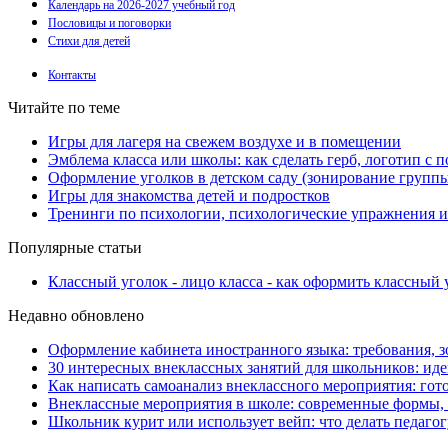
Календарь на 2026-2027 учебный год
Пословицы и поговорки
Стихи для детей
Контакты
Читайте по теме
Игры для лагеря на свежем воздухе и в помещении
Эмблема класса или школы: как сделать герб, логотип с
Оформление уголков в детском саду (зонирование групп
Игры для знакомства детей и подростков
Тренинги по психологии, психологические упражнения и 
Популярные статьи
Классный уголок - лицо класса - как оформить классный 
Недавно обновлено
Оформление кабинета иностранного языка: требования, з
30 интересных внеклассных занятий для школьников: иде
Как написать самоанализ внеклассного мероприятия: гот
Внеклассные мероприятия в школе: современные формы, 
Школьник курит или использует вейп: что делать педагог