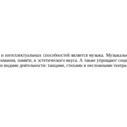
и интеллектуальных способностей является музыка. Музыкально
 внимания, памяти, и эстетического вкуса. А также упрощают с
ми видами деятельности: танцами, стихами и несложными театр