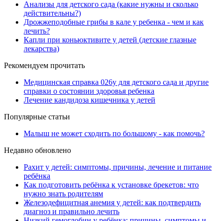
Анализы для детского сада (какие нужны и сколько
действительны?)
Дрожжеподобные грибы в кале у ребенка - чем и как
лечить?
Капли при коньюктивите у детей (детские глазные
лекарства)
Рекомендуем прочитать
Медицинская справка 026у для детского сада и другие
справки о состоянии здоровья ребенка
Лечение кандидоза кишечника у детей
Популярные статьи
Малыш не может сходить по большому - как помочь?
Недавно обновлено
Рахит у детей: симптомы, причины, лечение и питание
ребёнка
Как подготовить ребёнка к установке брекетов: что
нужно знать родителям
Железодефицитная анемия у детей: как подтвердить
диагноз и правильно лечить
Низкий гемоглобин у ребёнка: причины, симптомы и