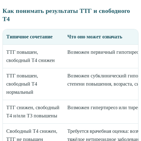
Как понимать результаты ТТГ и свободного
Т4
Типичное сочетание
Что оно может означать
ТТГ повышен,
Возможен первичный гипотирео
свободный Т4 снижен
ТТГ повышен,
Возможен субклинический гипотир
свободный Т4
степени повышения, возраста, си
нормальный
ТТГ снижен, свободный
Возможен гипертиреоз или тирео
Т4 и/или Т3 повышены
Свободный Т4 снижен,
Требуется врачебная оценка: воз
ТТГ не повышен
тяжёлое нетиреоидное заболевани