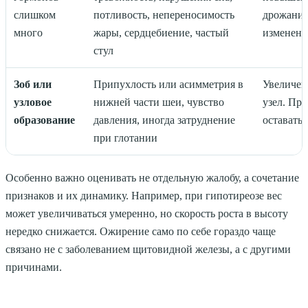
слишком
потливость, непереносимость
дрожание
много
жары, сердцебиение, частый
изменени
стул
Зоб или
Припухлость или асимметрия в
Увеличен
узловое
нижней части шеи, чувство
узел. Пр
образование
давления, иногда затруднение
оставать
при глотании
Особенно важно оценивать не отдельную жалобу, а сочетание
признаков и их динамику. Например, при гипотиреозе вес
может увеличиваться умеренно, но скорость роста в высоту
нередко снижается. Ожирение само по себе гораздо чаще
связано не с заболеванием щитовидной железы, а с другими
причинами.