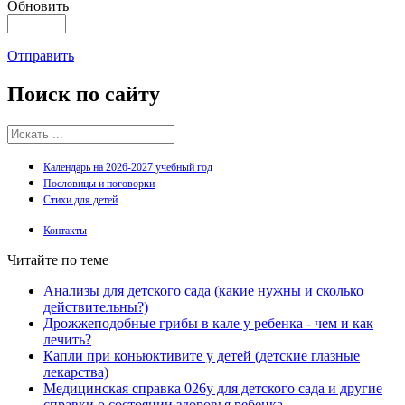
Обновить
Отправить
Поиск
по сайту
Календарь на 2026-2027 учебный год
Пословицы и поговорки
Стихи для детей
Контакты
Читайте по теме
Анализы для детского сада (какие нужны и сколько
действительны?)
Дрожжеподобные грибы в кале у ребенка - чем и как
лечить?
Капли при коньюктивите у детей (детские глазные
лекарства)
Медицинская справка 026у для детского сада и другие
справки о состоянии здоровья ребенка