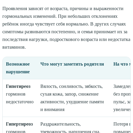
Проявления зависят от возраста, причины и выраженности
гормональных изменений. При небольших отклонениях
ребёнок иногда чувствует себя нормально. В других случаях
симптомы развиваются постепенно, и семья принимает их за
последствия нагрузки, подросткового возраста или недостатка
витаминов.
Возможное
Что могут заметить родители
На что м
нарушение
Гипотиреоз
Вялость, сонливость, зябкость,
Замедлен
гормонов
сухая кожа, запор, снижение
без проп
недостаточно
активности, ухудшение памяти
пульс, за
и внимания
увеличен
Гипертиреоз
Раздражительность,
Потеря в
гормонов
тревожность, нарушения сна,
повышенн