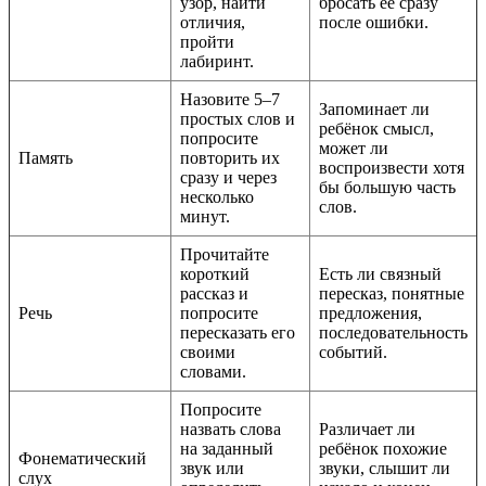
узор, найти
бросать её сразу
отличия,
после ошибки.
пройти
лабиринт.
Назовите 5–7
Запоминает ли
простых слов и
ребёнок смысл,
попросите
может ли
Память
повторить их
воспроизвести хотя
сразу и через
бы большую часть
несколько
слов.
минут.
Прочитайте
короткий
Есть ли связный
рассказ и
пересказ, понятные
Речь
попросите
предложения,
пересказать его
последовательность
своими
событий.
словами.
Попросите
назвать слова
Различает ли
на заданный
ребёнок похожие
Фонематический
звук или
звуки, слышит ли
слух