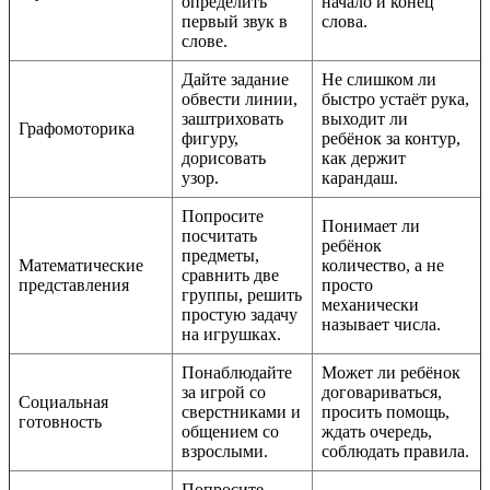
определить
начало и конец
первый звук в
слова.
слове.
Дайте задание
Не слишком ли
обвести линии,
быстро устаёт рука,
заштриховать
выходит ли
Графомоторика
фигуру,
ребёнок за контур,
дорисовать
как держит
узор.
карандаш.
Попросите
Понимает ли
посчитать
ребёнок
предметы,
Математические
количество, а не
сравнить две
представления
просто
группы, решить
механически
простую задачу
называет числа.
на игрушках.
Понаблюдайте
Может ли ребёнок
за игрой со
договариваться,
Социальная
сверстниками и
просить помощь,
готовность
общением со
ждать очередь,
взрослыми.
соблюдать правила.
Попросите