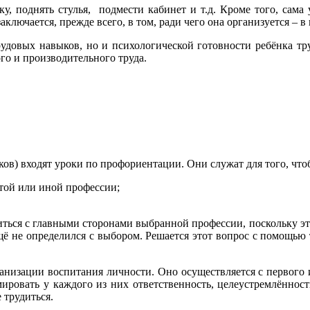
, поднять стулья, подмести кабинет и т.д. Кроме того, сама у
ключается, прежде всего, в том, ради чего она организуется – в
довых навыков, но и психологической готовности ребёнка тру
го и производительного труда.
ов) входят уроки по профориентации. Они служат для того, что
той или иной профессии;
ься с главными сторонами выбранной профессии, поскольку это
ещё не определился с выбором. Решается этот вопрос с помощью
низации воспитания личности. Оно осуществляется с первого и 
ровать у каждого из них ответственность, целеустремлённост
 трудиться.