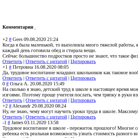
Комментарии
+2
#
Gees
09.08.2020 21:24
Когда я была маленькой, то выполняла много тяжелой работы, 
каждый день готовила обед и стирала вещи.
Сейчас большинство подростков просто не знают, что такое физ
Ответить
|
Ответить с цитатой
|
Цитировать
+1
#
Петровна
16.08.2020 08:05
Да, трудовое воспитание младших школьников как таковое вообще
Ответить
|
Ответить с цитатой
|
Цитировать
0
#
Ольга А.
20.08.2020 15:49
На сколько я знаю, детский труд в школе в настоящее время мо
изгоями. Поэтому проще учителя послать, чем тряпку в руки вз
Ответить
|
Ответить с цитатой
|
Цитировать
+2
#
Alexandr
29.08.2020 08:24
Ну, не знаю, чему могут научить уроки труда в школе. Максимум
Ответить
|
Ответить с цитатой
|
Цитировать
-1
#
James
03.11.2020 13:58
Трудовое воспитание в школе - пережиток прошлого! Многие со
ребенка есть реальная возможность узнать стоимость разного 