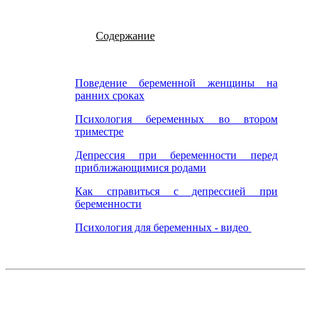
Содержание
Поведение беременной женщины на
ранних сроках
Психология беременных во втором
триместре
Депрессия при беременности перед
приближающимися родами
Как справиться с депрессией при
беременности
Психология для беременных - видео