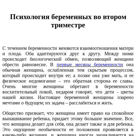
Психология беременных во втором
триместре
С течением беременности меняются взаимоотношения матери
и плода. Оба адаптируются друг к другу. Между ними
происходит биологический обмен, позволяющий женщине
обрести равновесие. В
первые месяцы беременности
она
обычная женщина, ослабленная тем скрытым процессом,
который происходит внутри ее; а позже она уже мать, и ее
физическое недомогание – это обратная сторона ее славы.
Очень многие женщины обретают в беременности
восхитительный покой, недаром говорят, что дети - цветы
нашей жизни. Настоящее беременной женщины озарено
мечтами о будущем; их задача – расслабиться и жить.
Общество признает, что женщина имеет право на спокойное
вынашивание ребенка, придает этому большое значение. Все,
что женщина делает для себя, она делает также и для ребенка.
Это ощущение необычности ее положения проявляется в
каком-либо желании, и женщина иногда зацикливается на